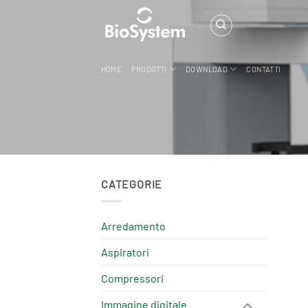
Salta
ai
contenuti
HOME
PRODOTTI
DOWNLOAD
CONTATTI
CATEGORIE
Arredamento
Aspiratori
Compressori
Immagine digitale