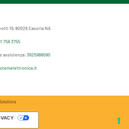
otti 19, 80026 Casoria NA
1 758 3755
e assistenza:
3925988590
stemelettronica.it
Solutions
IVACY