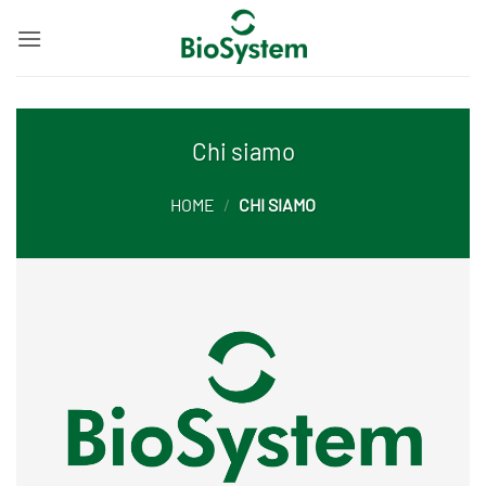
Salta
ai
contenuti
Chi siamo
HOME
/
CHI SIAMO