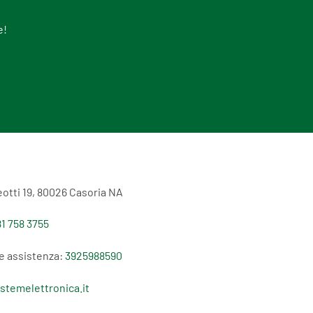
e!
otti 19, 80026 Casoria NA
1 758 3755
e assistenza:
3925988590
stemelettronica.it