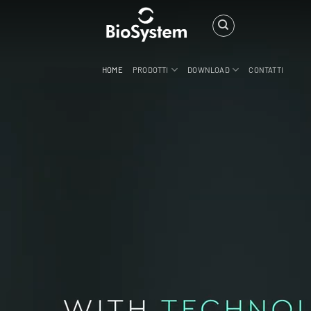
Salta
modal-check
ai
contenuti
HOME
PRODOTTI
DOWNLOAD
CONTATTI