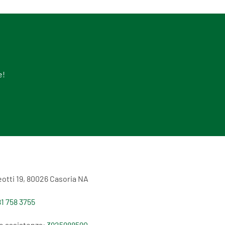
e!
otti 19, 80026 Casoria NA
1 758 3755
e assistenza:
3925988590