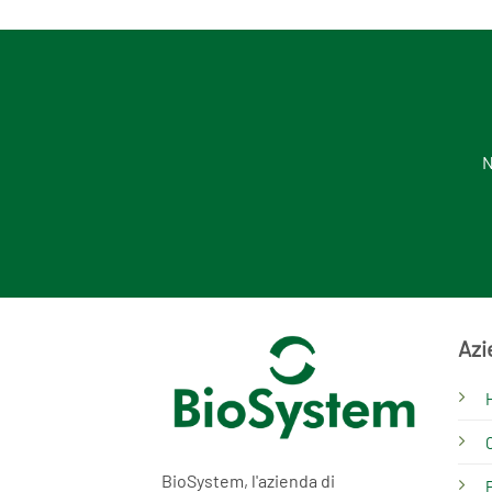
N
Azi
BioSystem, l'azienda di