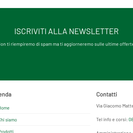
ISCRIVITI ALLA NEWSLETTER
on ti riempiremo di spam ma ti aggiorneremo sulle ultime offert
enda
Contatti
Via Giacomo Matte
Home
Tel info e corsi:
08
Chi siamo
Prodotti
Amministrazione 